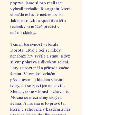
poprvé, jsme si pro realizaci
vybrali techniku Risografu, která
si našla místo v našem srdci.
Jaké je kouzlo a specifika této
techniky si můžeš přečíst v
našem
článku
.
Téma i barevnost vybírala
Dorota. „Moje oči se nikdy
nenabaží hry světla a stínu. Když
si vítr pohrává s divokou zelení,
listy se roztančí a příroda začne
šeptat. V tom kouzelném
představení si hledám vlastní
tvary, co se zjeví jen na chvíli.
Sleduji, co je v houští schované.
Možná se mezi stíny ukrývá
šelma. A možná je to právě ta,
která je schovaná v každém z nás.