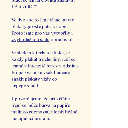
Stačí se jen na chvilku zastavit.
Už ji vidíš?”
Ve dvou se to lépe táhne, a tyto
plakáty prostě patří k sobě.
Proto jsme pro vás vytvořily i
zvýhodněnou sadu
obou tisků.
Vzhledem k technice tisku, je
každý plakát trochu jiný. Liší se
jemně v intenzitě barev a odstínu.
Při párování se však budeme
snažit plakáty vždy co
nejlépe sladit.
Upozorňujeme, že při větším
tření se může barva na papíře
malinko rozmazat, ale při běžné
manipulaci je stálá.