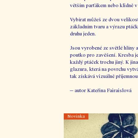
větším parťákem nebo klidně v
Vybírat můžeš ze dvou velikostí
základním tvaru a výrazu ptáč
druhu jeden.
Jsou vyrobené ze světlé hlíny a
poutko pro zavěšení. Kresba je
každý ptáček trochu jiný. K jin
glazura, která na povrchu vytvá
tak získává vizuálně příjemnou
─ autor Kateřina Fairaislová
Novinka