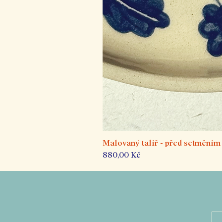
Malovaný talíř - před setměním
Cena
880,00 Kč