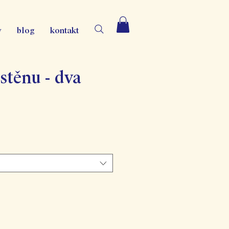
y
blog
kontakt
stěnu - dva
Zvýhodněná
cena