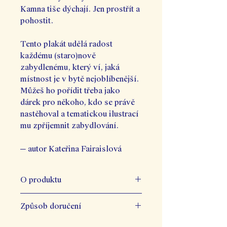
Kamna tiše dýchají. Jen prostřít a
pohostit.
Tento plakát udělá radost
každému (staro)nově
zabydlenému, který ví, jaká
místnost je v bytě nejoblíbenější.
Můžeš ho pořídit třeba jako
dárek pro někoho, kdo se právě
nastěhoval a tematickou ilustrací
mu zpříjemnit zabydlování.
─ autor Kateřina Fairaislová
O produktu
Signovaný autorský plakát ve
Způsob doručení
dvou velikostech A3 a A4 tištěný
na nebělený, ekologicky
Při nákupu nad 2000 Kč máte