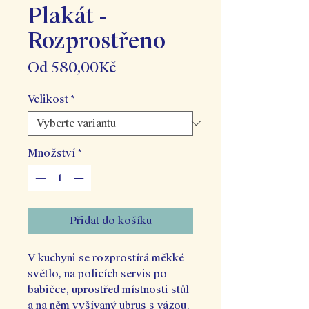
Plakát -
Rozprostřeno
Zvýhodněná
Od
580,00Kč
cena
Velikost
*
Množství
*
Přidat do košíku
V kuchyni se rozprostírá měkké
světlo, na policích servis po
babičce, uprostřed místnosti stůl
a na něm vyšívaný ubrus s vázou.