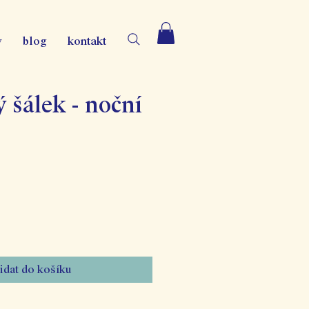
y
blog
kontakt
 šálek - noční
a
idat do košíku