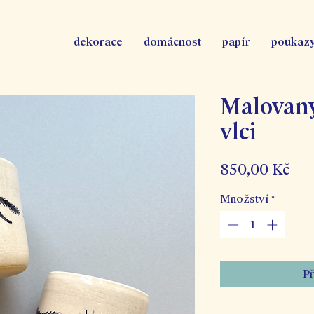
dekorace
domácnost
papír
poukaz
Malovaný
vlci
Cen
850,00 Kč
Množství
*
Př