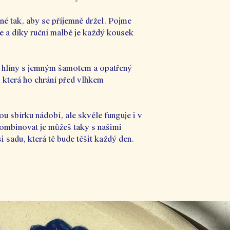
ené tak, aby se příjemně držel. Pojme
e a díky ruční malbě je každý kousek
í hlíny s jemným šamotem a opatřený
, která ho chrání před vlhkem
u sbírku nádobí, ale skvěle funguje i v
Kombinovat je můžeš taky s našimi
i sadu, která tě bude těšit každý den.