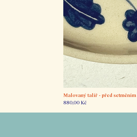
Malovaný talíř - před setměním
Cena
880,00 Kč