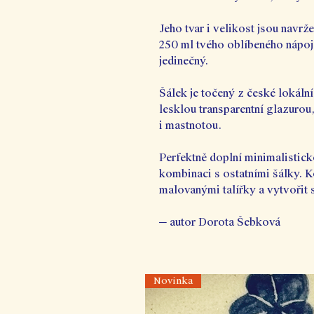
Jeho tvar i velikost jsou navrž
250 ml tvého oblíbeného nápoj
jedinečný.
Šálek je točený z české lokáln
lesklou transparentní glazurou
i mastnotou.
Perfektně doplní minimalisticko
kombinaci s ostatními šálky. 
malovanými talířky a vytvořit s
─ autor Dorota Šebková
Novinka