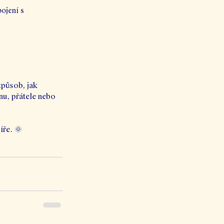
ojení s 
způsob, jak 
u, přátele nebo 
íře. 
🌞