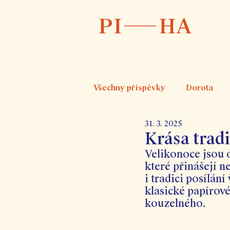
Všechny příspěvky
Dorota
31. 3. 2025
Krása trad
Velikonoce jsou o
které přinášejí n
i tradici posílán
klasické papírové
kouzelného.