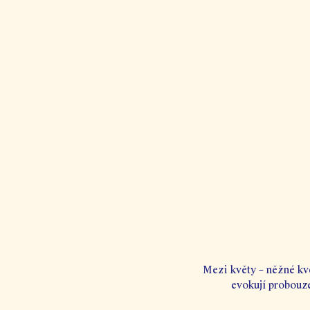
Mezi květy – něžné kvě
evokují probouze