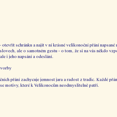
 – otevřít schránku a najít v ní krásné velikonoční přání napsan
o slovech, ale o samotném gestu – o tom, že si na vás někdo vz
ale i jeho napsání a odeslání. 
 tvorby
ích přání zachycuje jemnost jara a radost z tradic. Každé přání
ese motivy, které k Velikonocům neodmyslitelně patří.