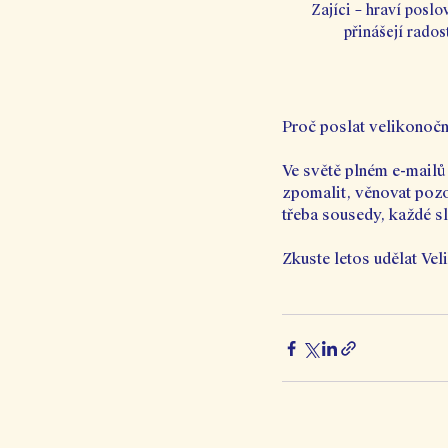
Zajíci – hraví poslo
přinášejí rados
Proč poslat velikonočn
Ve světě plném e-mailů 
zpomalit, věnovat pozo
třeba sousedy, každé sl
Zkuste letos udělat Vel