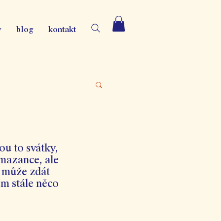
y
blog
kontakt
u to svátky, 
mazance, ale 
e může zdát 
ěm stále něco 