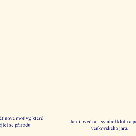
tinové motivy, které 
Jarní ovečka – symbol klidu a 
jící se přírodu.
venkovského jara.