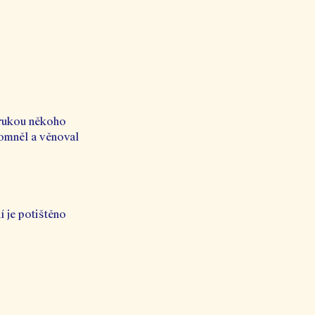
é rukou někoho 
pomněl a věnoval 
 je potištěno 