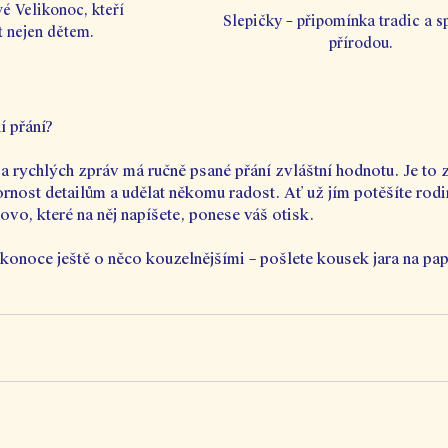
vé Velikonoc, kteří 
Slepičky – připomínka tradic a sp
t nejen dětem.
přírodou.
í přání?
a rychlých zpráv má ručně psané přání zvláštní hodnotu. Je to 
rnost detailům a udělat někomu radost. Ať už jím potěšíte rodin
ovo, které na něj napíšete, ponese váš otisk.
ikonoce ještě o něco kouzelnějšími – pošlete kousek jara na pap